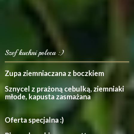
S
z
e
f
k
u
c
h
n
i
p
o
l
e
c
a
:
)
Zupa ziemniaczana z boczkiem
Sznycel z prażoną cebulką, ziemniaki
młode, kapusta zasmażana
Oferta specjalna :)