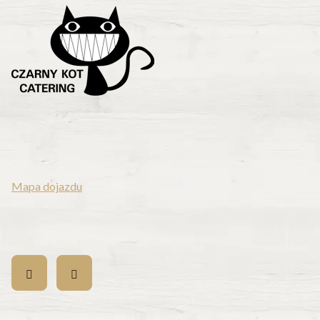
Niepołomicka 3C, 32-005 Niepołomice
Telefon:
570 635 007
E-mail:
kontakt@czarnykotcatering.pl
Mapa dojazdu
Obserwuj nas na: